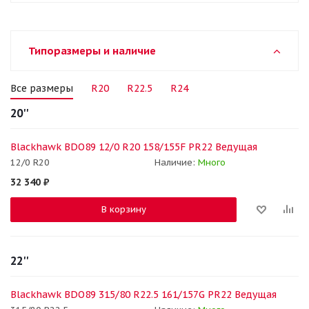
Типоразмеры и наличие
Все размеры
R20
R22.5
R24
20''
Blackhawk BDO89 12/0 R20 158/155F PR22 Ведущая
12/0 R20
Наличие:
Много
32 340
₽
В корзину
22''
Blackhawk BDO89 315/80 R22.5 161/157G PR22 Ведущая