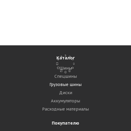
Blackhawk BDM10 315/80 R22.5 156/153K PR20
Ведущая
Много
27 300
₽
Подробнее
Каталог
Шины
Спецшины
Грузовые шины
Диски
Аккумуляторы
Расходные материалы
Покупателю