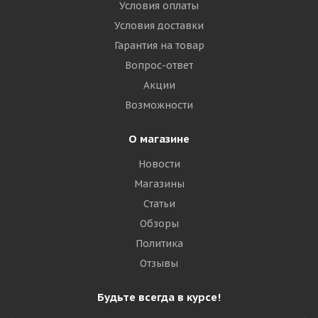
Условия оплаты
Goodride ND783 315/80 R22.5 156/153K Ведущая
Условия доставки
Гарантия на товар
Много
Вопрос-ответ
27 865
₽
Акции
Возможности
Подробнее
О магазине
Новости
Магазины
Статьи
Обзоры
Политика
Отзывы
Будьте всегда в курсе!