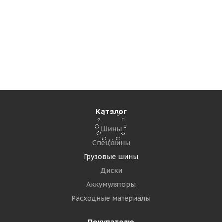
Tornado GL283A 275/70 R22.5 148/145M
Универсальная
Много
18 920
₽
Подробнее
Каталог
Шины
Спецшины
Грузовые шины
Диски
Аккумуляторы
Расходные материалы
Покупателю