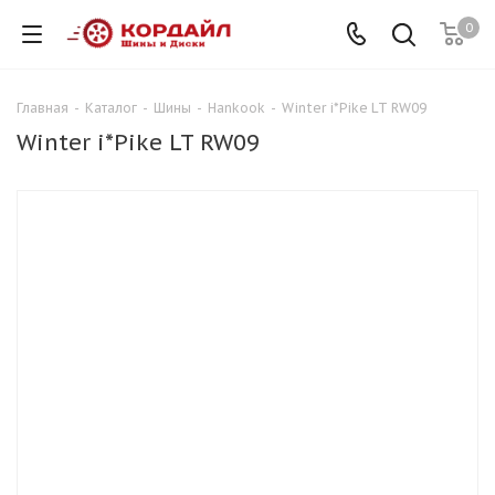
0
Главная
-
Каталог
-
Шины
-
Hankook
-
Winter i*Pike LT RW09
Winter i*Pike LT RW09