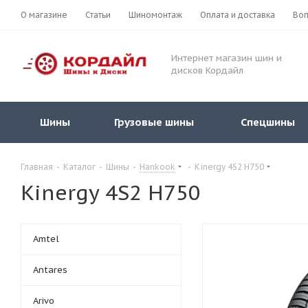
О магазине
Статьи
Шиномонтаж
Оплата и доставка
Воп
Интернет магазин шин и
дисков Кордайл
Шины
Грузовые шины
Спецшины
Главная
-
Каталог
-
Шины
-
Hankook
-
Kinergy 4S2 H750
Kinergy 4S2 H750
Amtel
Antares
Arivo