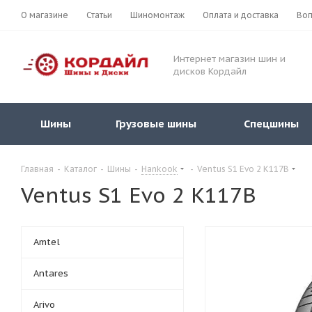
О магазине
Статьи
Шиномонтаж
Оплата и доставка
Воп
Интернет магазин шин и
дисков Кордайл
Шины
Грузовые шины
Спецшины
Главная
-
Каталог
-
Шины
-
Hankook
-
Ventus S1 Evo 2 K117B
Ventus S1 Evo 2 K117B
Amtel
Antares
Arivo