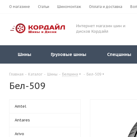
О магазине
Статьи
Шиномонтаж
Оплата и доставка
Воп
Интернет магазин шин и
дисков Кордайл
Шины
Грузовые шины
Спецшины
Главная
-
Каталог
-
Шины
-
Белшина
-
Бел-509
Бел-509
Amtel
Antares
Arivo