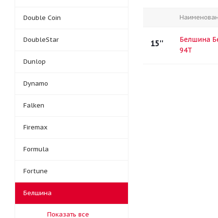
Наименова
Double Coin
Белшина Бе
DoubleStar
15''
94T
Dunlop
Dynamo
Falken
Firemax
Formula
Fortune
Белшина
Показать все