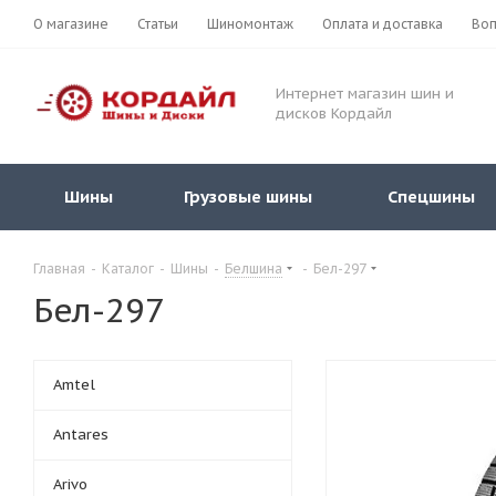
О магазине
Статьи
Шиномонтаж
Оплата и доставка
Воп
Интернет магазин шин и
дисков Кордайл
Шины
Грузовые шины
Спецшины
Главная
-
Каталог
-
Шины
-
Белшина
-
Бел-297
Бел-297
Amtel
Antares
Arivo