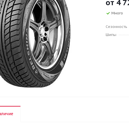
от
4 7
Много
Сезонность
Шипы
аличие