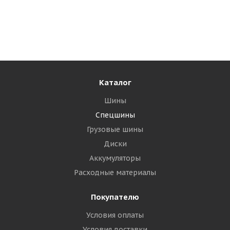
Достаточно
3 450
₽
Подробнее
Каталог
Шины
Спецшины
Грузовые шины
Диски
Аккумуляторы
Расходные материалы
Покупателю
Алтайшина 5,00-10 IMP 6PR 69A6 В-19А TT РОССИЯ
Условия оплаты
Условия доставки