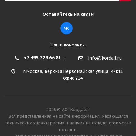
3 950
₽
Оставайтесь на связи
Подробнее
Наши контакты
+7 495 729 66 81
info@kordail.ru
г.Москва, Верхняя Первомайская улица, 47к11
офис 214
Belshina 5,00-10 10PR В-19А TT
2026 © АО "Кордайл"
Достаточно
Вся представленная на сайте информация, касающаяся
технических характеристик, наличия на складе, стоимости
7 745
₽
товаров,