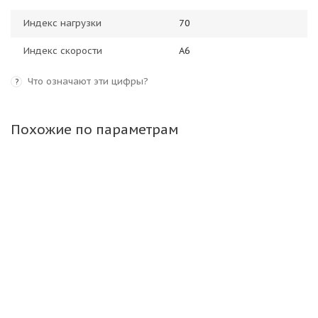
Индекс нагрузки
70
Индекс скорости
A6
Что означают эти цифры?
?
Похожие по параметрам
Алтайшина 5,00-10 6PR 69A6 В-19А TT РОССИЯ