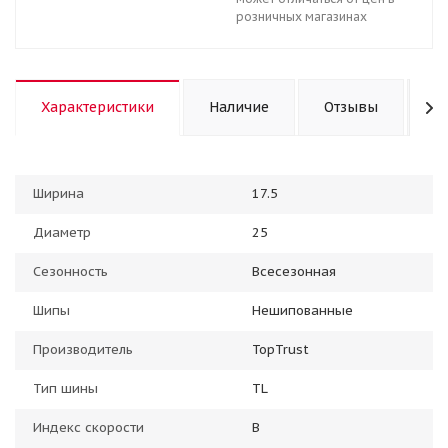
розничных магазинах
Характеристики
Наличие
Отзывы
К
Ширина
17.5
Диаметр
25
Сезонность
Всесезонная
Шипы
Нешипованные
Производитель
TopTrust
Тип шины
TL
Индекс скорости
B