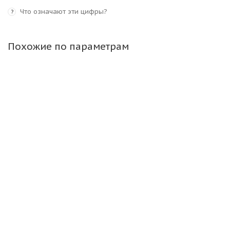
Что означают эти цифры?
?
Похожие по параметрам
Camso (Solideal) 17,5-25 16PR 177A2 (158B) WHL 773
L3 TL ШРИ-ЛАНКА
Мало