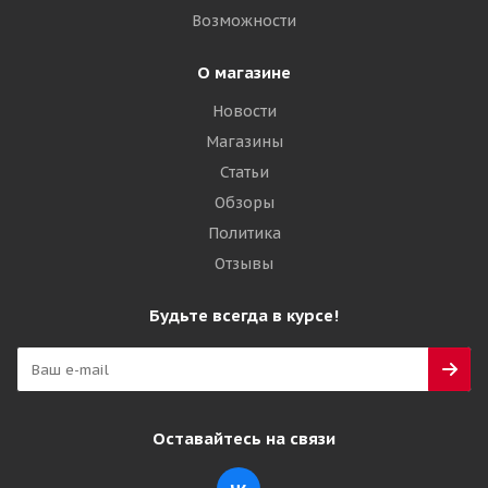
Возможности
Подробнее
О магазине
Новости
Магазины
Статьи
Обзоры
Политика
Отзывы
Armour 17,5-25 16PR L-2/E-2 TL КИТАЙ
Будьте всегда в курсе!
Много
42 015
₽
Оставайтесь на связи
Подробнее