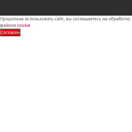
Продолжая использовать сайт, вы соглашаетесь на обработку
файлов
cookie
Согласен
Galaxy 17,5-25 16PR Multi-Purpose Construction
(MPC) G-2/L-2 TL ИНДИЯ
Много
50 645
₽
Подробнее