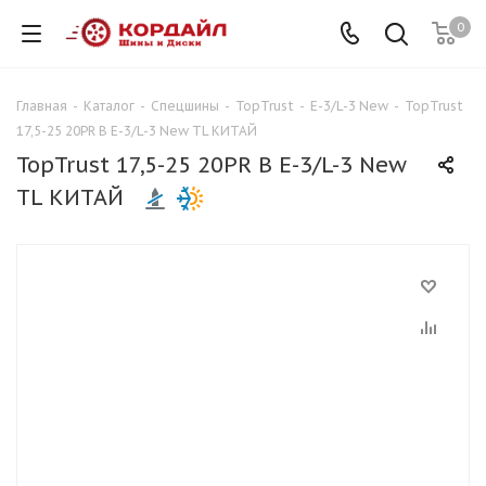
0
Главная
-
Каталог
-
Спецшины
-
TopTrust
-
E-3/L-3 New
-
TopTrust
17,5-25 20PR B E-3/L-3 New TL КИТАЙ
TopTrust 17,5-25 20PR B E-3/L-3 New
TL КИТАЙ