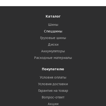
39 960
₽
Подробнее
Каталог
Шины
Спецшины
Грузовые шины
Диски
Аккумуляторы
Расходные материалы
Покупателю
Условия оплаты
TopTrust 17,5-25 20PR B E-3/L-3 TL КИТАЙ
Условия доставки
Гарантия на товар
Много
Вопрос-ответ
41 325
₽
Акции