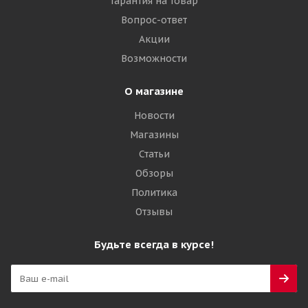
Гарантия на товар
Много
Вопрос-ответ
42 285
₽
Акции
Возможности
Подробнее
О магазине
Новости
Магазины
Статьи
Обзоры
Политика
Отзывы
Galaxy 17,5-25 16PR Multi-Purpose Construction
Будьте всегда в курсе!
(MPC) G-2/L-2 TL ИНДИЯ
Много