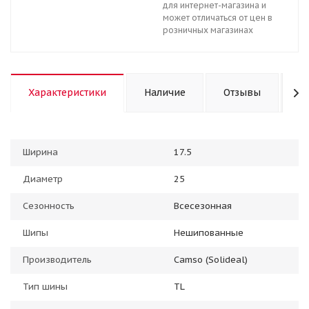
для интернет-магазина и
может отличаться от цен в
розничных магазинах
Характеристики
Наличие
Отзывы
К
Ширина
17.5
Диаметр
25
Сезонность
Всесезонная
Шипы
Нешипованные
Производитель
Camso (Solideal)
Тип шины
TL