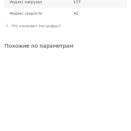
Индекс нагрузки
177
Индекс скорости
A2
Что означают эти цифры?
?
Похожие по параметрам
Camso (Solideal) 17,5-25 16PR 177A2 (158B) WHL 773
L3 TL ШРИ-ЛАНКА