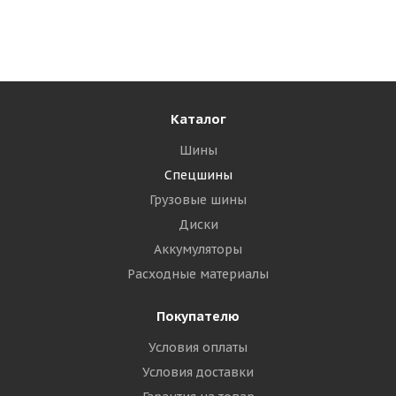
Мало
39 960
₽
Подробнее
Каталог
Шины
Спецшины
Грузовые шины
Диски
Аккумуляторы
Расходные материалы
Покупателю
Условия оплаты
Armour 17,5-25 16PR L-3 TL КИТАЙ
Условия доставки