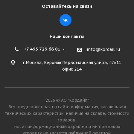
50 645
₽
Оставайтесь на связи
Подробнее
Наши контакты
+7 495 729 66 81
info@kordail.ru
г.Москва, Верхняя Первомайская улица, 47к11
офис 214
OZKA Pulmox 17,5-25 20PR 181A2 HD50 (KNK70) E-
2026 © АО "Кордайл"
3/L-3 TL ТУРЦИЯ
Вся представленная на сайте информация, касающаяся
технических характеристик, наличия на складе, стоимости
товаров,
Мало
носит информационный характер и ни при каких
63 670
₽
условиях не является публичной офертой.