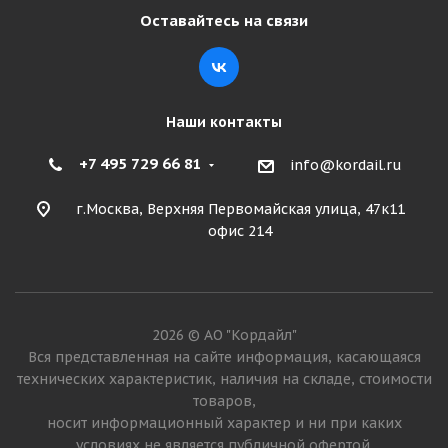
50 645
₽
Оставайтесь на связи
Подробнее
Наши контакты
+7 495 729 66 81
info@kordail.ru
г.Москва, Верхняя Первомайская улица, 47к11
офис 214
Camso (Solideal) 17,5-25 16PR 177A2 WHL 775 L5 TL
2026 © АО "Кордайл"
ШРИ-ЛАНКА
Вся представленная на сайте информация, касающаяся
технических характеристик, наличия на складе, стоимости
товаров,
Мало
носит информационный характер и ни при каких
54 000
₽
условиях не является публичной офертой.