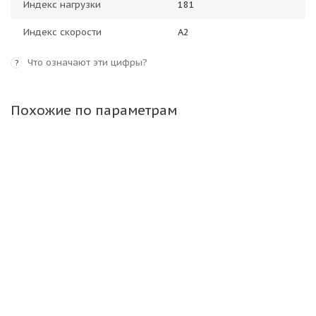
Индекс нагрузки
181
Индекс скорости
A2
Что означают эти цифры?
?
Похожие по параметрам
Camso (Solideal) 17,5-25 16PR 177A2 (158B) WHL 773
L3 TL ШРИ-ЛАНКА