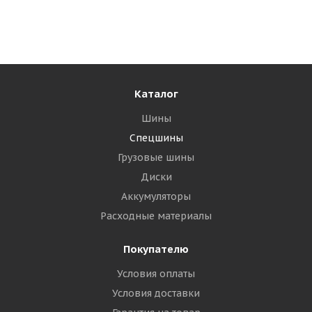
Мало
39 960
₽
Подробнее
Каталог
Шины
Спецшины
Грузовые шины
Диски
Аккумуляторы
Расходные материалы
Покупателю
Условия оплаты
Armour 17,5-25 16PR L-3 TL КИТАЙ
Условия доставки