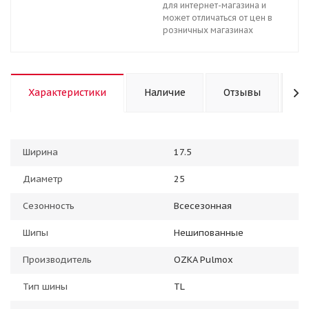
для интернет-магазина и
может отличаться от цен в
розничных магазинах
Характеристики
Наличие
Отзывы
К
Ширина
17.5
Диаметр
25
Сезонность
Всесезонная
Шипы
Нешипованные
Производитель
OZKA Pulmox
Тип шины
TL