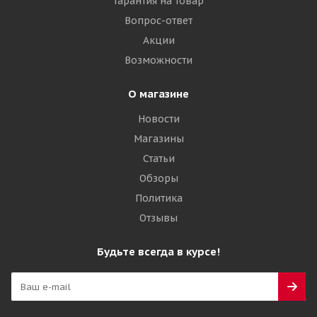
Гарантия на товар
Много
Вопрос-ответ
42 285
₽
Акции
Возможности
Подробнее
О магазине
Новости
Магазины
Статьи
Обзоры
Политика
Отзывы
Galaxy 17,5-25 16PR Multi-Purpose Construction
Будьте всегда в курсе!
(MPC) G-2/L-2 TL ИНДИЯ
Много