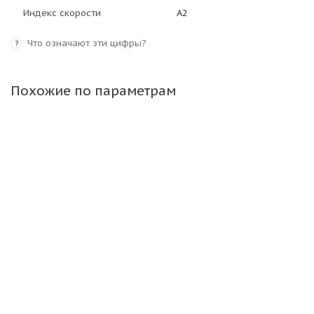
Индекс скорости
A2
Что означают эти цифры?
?
Похожие по параметрам
Camso (Solideal) 17,5-25 16PR 177A2 (158B) WHL 773
L3 TL ШРИ-ЛАНКА