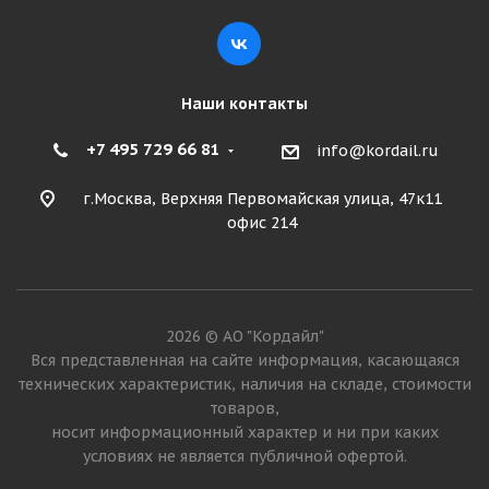
Подробнее
Наши контакты
+7 495 729 66 81
info@kordail.ru
г.Москва, Верхняя Первомайская улица, 47к11
офис 214
Camso (Solideal) 17,5-25 16PR 177A2 WHL 775 L5 TL
2026 © АО "Кордайл"
ШРИ-ЛАНКА
Вся представленная на сайте информация, касающаяся
технических характеристик, наличия на складе, стоимости
товаров,
Мало
носит информационный характер и ни при каких
54 000
₽
условиях не является публичной офертой.