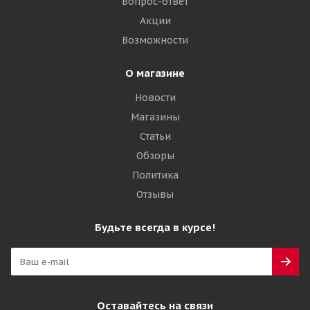
Вопрос-ответ
42 285
₽
Акции
Возможности
Подробнее
О магазине
Новости
Магазины
Статьи
Обзоры
Политика
Отзывы
Galaxy 17,5-25 16PR Multi-Purpose Construction
Будьте всегда в курсе!
(MPC) G-2/L-2 TL ИНДИЯ
Много
50 645
₽
Оставайтесь на связи