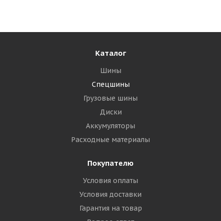
Мало
39 960
₽
Подробнее
Каталог
Шины
Спецшины
Грузовые шины
Диски
Аккумуляторы
Расходные материалы
Покупателю
Условия оплаты
Armour 17,5-25 16PR L-3 TL КИТАЙ
Условия доставки
Гарантия на товар
Много