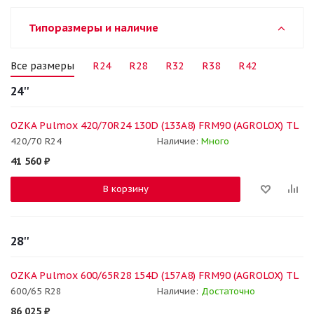
Типоразмеры и наличие
Все размеры
R24
R28
R32
R38
R42
24''
OZKA Pulmox 420/70R24 130D (133A8) FRM90 (AGROLOX) TL
420/70 R24
Наличие:
Много
41 560
₽
В корзину
28''
OZKA Pulmox 600/65R28 154D (157A8) FRM90 (AGROLOX) TL
600/65 R28
Наличие:
Достаточно
86 025
₽