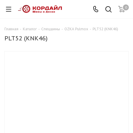
0
Главная
-
Каталог
-
Спецшины
-
OZKA Pulmox
-
PLT52 (KNK46)
PLT52 (KNK46)