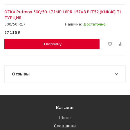
OZKA Pulmox 500/50-17 IMP 18PR 157A8 PLT52 (KNK46) TL
ТУРЦИЯ
500/50 R17
Наличие:
Достаточно
27 115
₽
В корзину
Отзывы
Каталог
Шины
Спецшины