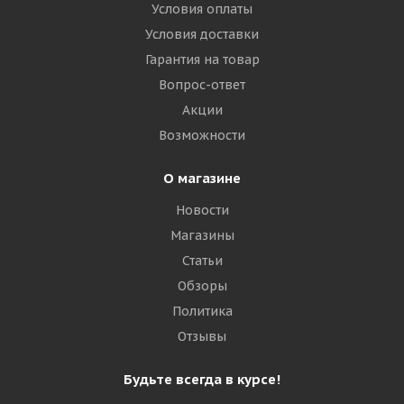
Условия оплаты
NorTec 16,0/70-20(400/70-20) 14PR 150/138A8 TC-106
TL РОССИЯ
Условия доставки
Гарантия на товар
Достаточно
Вопрос-ответ
Акции
31 880
₽
Возможности
Подробнее
О магазине
Новости
Магазины
Статьи
Обзоры
Политика
Отзывы
Будьте всегда в курсе!
OZKA Pulmox 16,0/70-20(400/70-20) 16PR 166A2