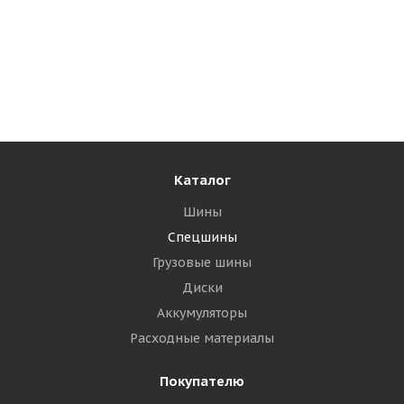
NorTec 16,0/70-20(400/70-20) 10PR 143/131A8 TC-106
TL РОССИЯ
Достаточно
29 690
₽
Подробнее
Каталог
Шины
Спецшины
Грузовые шины
Диски
Аккумуляторы
Расходные материалы
Покупателю