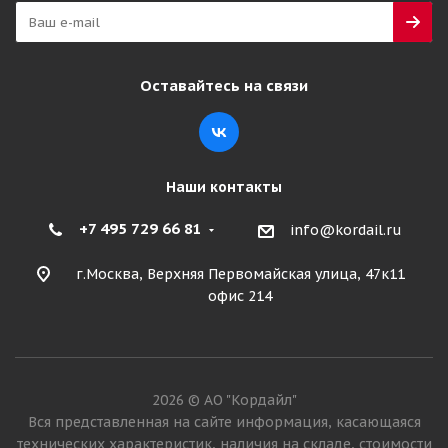
BL70 (IND80) TL ТУРЦИЯ
Достаточно
Оставайтесь на связи
34 960
₽
Подробнее
Наши контакты
+7 495 729 66 81
info@kordail.ru
г.Москва, Верхняя Первомайская улица, 47к11
офис 214
2026 © АО "Кордайл"
OZKA Pulmox 16,0/70-20(405/70-20) 16PR 166A2
Вся представленная на сайте информация, касающаяся
BL70 (IND80) TL ТУРЦИЯ
технических характеристик, наличия на складе, стоимости