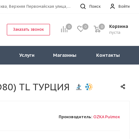
г.Москва, Верхняя Первомайская улица, 47к11 офис 214
Поиск
Войти
Корзина
0
0
0
Заказать звонок
пуста
Услуги
Магазины
Контакты
D80) TL ТУРЦИЯ
Производитель:
OZKA Pulmox