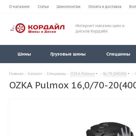
О магазине
Статьи
Шиномонтаж
Оплата и доставка
Воп
Интернет магазин шин и
дисков Кордайл
Шины
Грузовые шины
Спецшины
Главная
-
Каталог
-
Спецшины
-
OZKA Pulmox
-
BL70 (IND80)
-
OZKA Pulmox 16,0/70-20(40