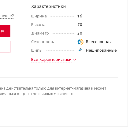
Характеристики
шевле?
Ширина
16
Высота
70
ну
Диаметр
20
Сезонность
Всесезонная
Шипы
Нешипованные
Все характеристики
ена действительна только для интернет-магазина и может
личаться от цен в розничных магазинах