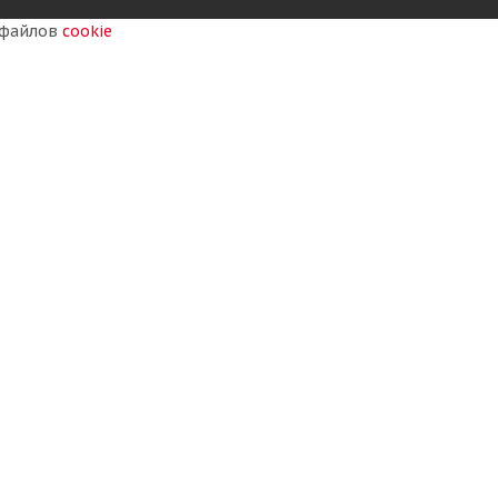
у файлов
cookie
IND80) TL ТУРЦИЯ