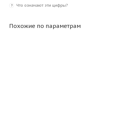
Что означают эти цифры?
?
Похожие по параметрам
NorTec 16,0/70-20(400/70-20) 10PR 143/131A8 TC-106 T
Достаточно
29 690
₽