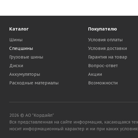
Каталог
Покупателю
Шины
Условия оплаты
Спецшины
Условия доставки
Грузовые шины
Гарантия на товар
Диски
Вопрос-ответ
Аккумуляторы
Акции
NorTec 16,0/70-20(400/70-20) 14PR 150/138A8 TC-106 T
Расходные материалы
Возможности
Достаточно
31 880
₽
2026 © АО "Кордайл"
Вся представленная на сайте информация, касающаяся тех
носит информационный характер и ни при каких условиях