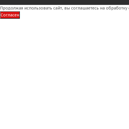
Продолжая использовать сайт, вы соглашаетесь на обработк
Согласен
OZKA Pulmox 16,0/70-20(405/70-20) 16PR 166A2 BL70 (
Достаточно
34 960
₽