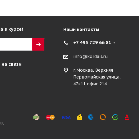
а в курсе!
Наши контакты
+7 495 729 66 81
info@kordail.ru
 на связи
г.Москва, Верхняя
Первомайская улица,
47к11 офис 214
в,