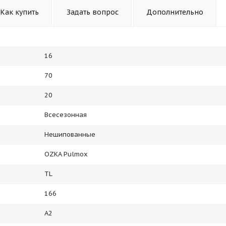
Как купить
Задать вопрос
Дополнительно
16
70
20
Всесезонная
Нешипованные
OZKA Pulmox
TL
166
A2