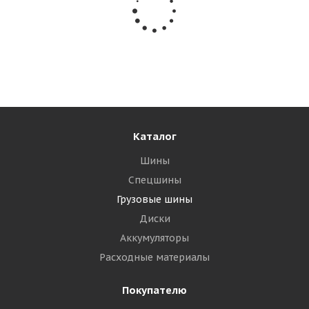
Барнаульский ШЗ ОИ-25 14/0 R20 147G PR14
Универсальная
Много
33 565
₽
Подробнее
Каталог
Шины
Спецшины
Грузовые шины
Диски
Аккумуляторы
Расходные материалы
Покупателю