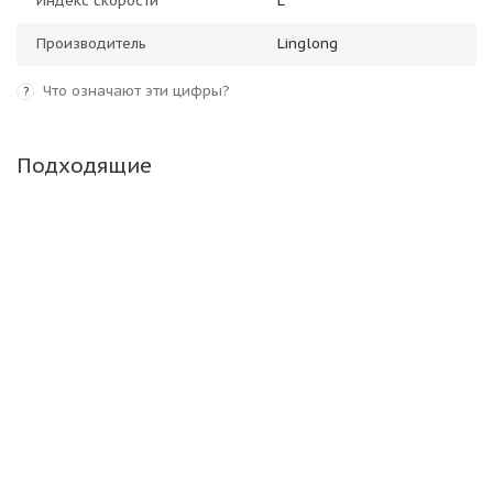
Индекс скорости
L
Производитель
Linglong
Что означают эти цифры?
?
Подходящие
Tornado GL267D 315/80 R22.5 156/150L PR20
Ведущая