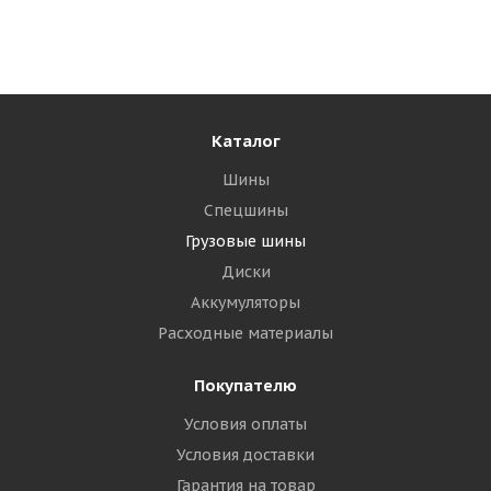
Много
24 505
₽
Подробнее
Каталог
Шины
Спецшины
Грузовые шины
Диски
Аккумуляторы
Расходные материалы
Покупателю
Условия оплаты
Fortune FDR606 315/80 R22.5 156/150L Ведущая
Условия доставки
Гарантия на товар