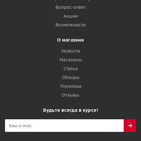
Много
Вопрос-ответ
26 645
₽
Акции
Возможности
Подробнее
О магазине
Новости
Магазины
Статьи
Обзоры
Политика
Отзывы
Blackhawk BDW51 315/80 R22.5 156/150L Ведущая
Будьте всегда в курсе!
Нет в наличии
27 195
₽