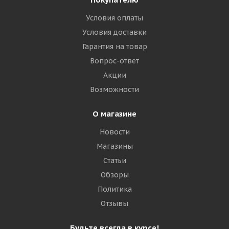
Условия оплаты
CrossLeader CLS01 385/65 R22.5 164K PR24 Рулевая/
прицепная
Условия доставки
Гарантия на товар
Много
Вопрос-ответ
Акции
27 510
₽
Возможности
Подробнее
О магазине
Новости
Магазины
Статьи
Обзоры
Политика
Отзывы
Будьте всегда в курсе!