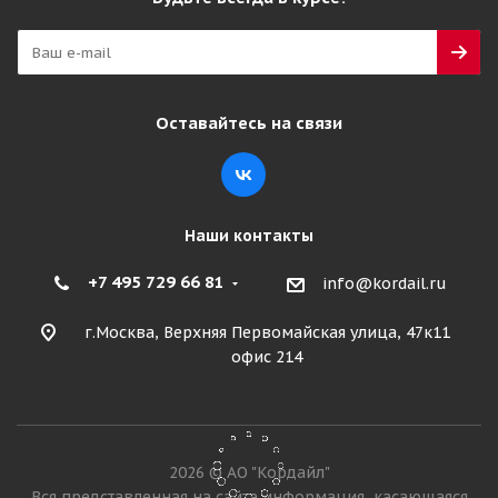
Satoya Heavy Duty S 385/65 R22.5 164K PR24
Рулевая/прицепная
Много
Оставайтесь на связи
28 770
₽
Подробнее
Наши контакты
+7 495 729 66 81
info@kordail.ru
г.Москва, Верхняя Первомайская улица, 47к11
офис 214
2026 © АО "Кордайл"
Blackhawk BTR11 385/65 R22.5 164K Рулевая/
Вся представленная на сайте информация, касающаяся