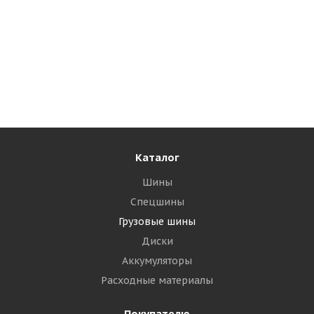
Goodride MultiAp Z1 385/65 R22.5 164K PR24
Рулевая/прицепная
Много
26 565
₽
Подробнее
Каталог
Шины
Спецшины
Грузовые шины
Диски
Аккумуляторы
Расходные материалы
Покупателю