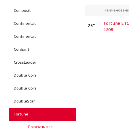
Наименован
Composit
Fortune ET1
Continental
25''
180B
Continental
Cordiant
CrossLeader
Double Coin
Double Coin
DoubleStar
Fortune
Показать все