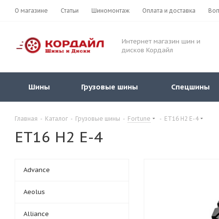
О магазине
Статьи
Шиномонтаж
Оплата и доставка
Воп
Интернет магазин шин и
дисков Кордайл
Шины
Грузовые шины
Спецшины
Главная
-
Каталог
-
Грузовые шины
-
Fortune
-
ET16 H2 E-4
ET16 H2 E-4
Advance
Aeolus
Alliance