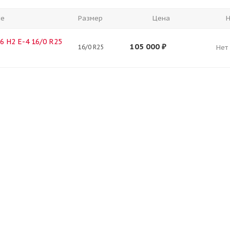
ие
Размер
Цена
Н
6 H2 E-4 16/0 R25
105 000
₽
16/0 R25
Нет