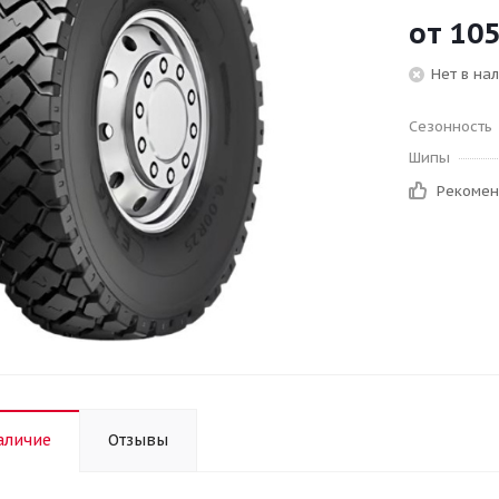
от
105
Нет в на
Сезонность
Шипы
Рекоме
аличие
Отзывы