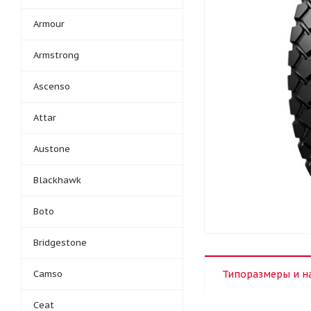
Armour
Armstrong
Ascenso
Attar
Austone
Blackhawk
Boto
Bridgestone
Camso
Типоразмеры и н
Ceat