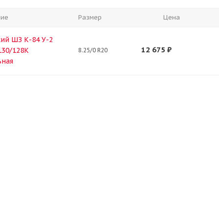
ние
Размер
Цена
ий ШЗ К-84 У-2
12 675
₽
 130/128K
8.25/0 R20
ьная