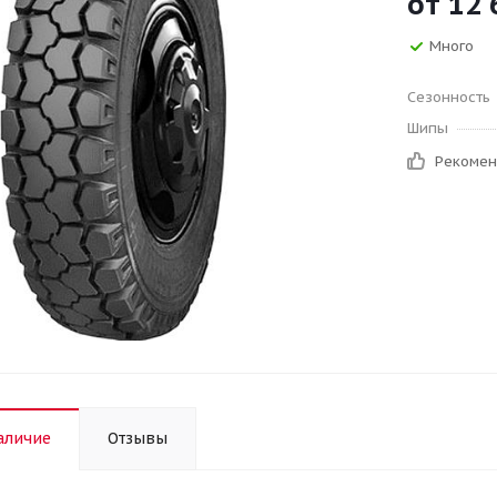
от
12 
Много
Сезонность
Шипы
Рекоме
аличие
Отзывы