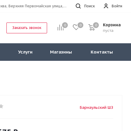
г.Москва, Верхняя Первомайская улица, 47к11 офис 214
Поиск
Войти
Корзина
0
0
0
Заказать звонок
пуста
Услуги
Магазины
Контакты
Барнаульский ШЗ