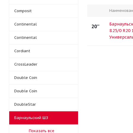
Наименова
Composit
Барнаульск
Continental
20''
8.25/0 R20
Универсал
Continental
Cordiant
CrossLeader
Double Coin
Double Coin
DoubleStar
Барнаульский ШЗ
Показать все