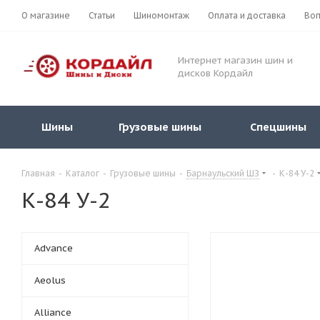
О магазине
Статьи
Шиномонтаж
Оплата и доставка
Воп
Интернет магазин шин и
дисков Кордайл
Шины
Грузовые шины
Спецшины
Главная
-
Каталог
-
Грузовые шины
-
Барнаульский ШЗ
-
К-84 У-2
К-84 У-2
Advance
Aeolus
Alliance