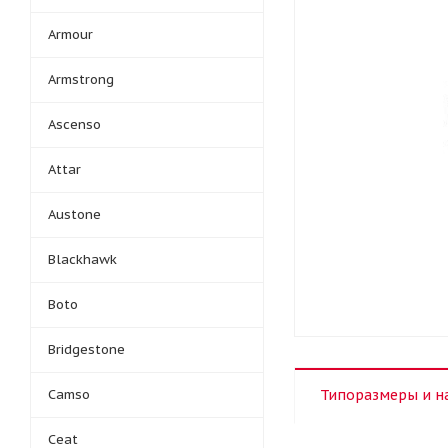
Armour
Armstrong
Ascenso
Attar
Austone
Blackhawk
Boto
Bridgestone
Camso
Типоразмеры и н
Ceat