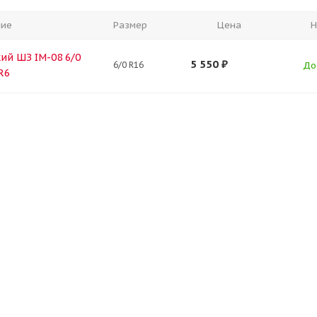
ние
Размер
Цена
Н
ий ШЗ IM-08 6/0
5 550
₽
6/0 R16
До
R6