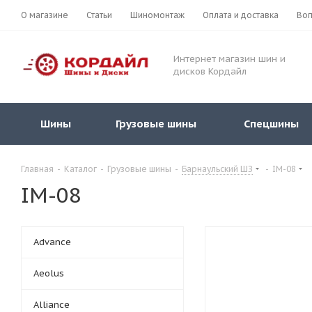
О магазине
Статьи
Шиномонтаж
Оплата и доставка
Воп
Интернет магазин шин и
дисков Кордайл
Шины
Грузовые шины
Спецшины
Главная
-
Каталог
-
Грузовые шины
-
Барнаульский ШЗ
-
IM-08
IM-08
Advance
Aeolus
Alliance