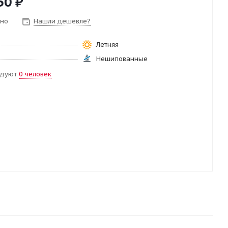
50
₽
чно
Нашли дешевле?
Летняя
Нешипованные
ндуют
0 человек