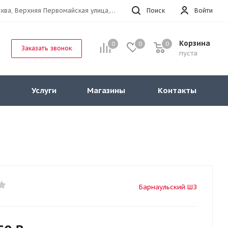
г.Москва, Верхняя Первомайская улица, 47к11 офис 214
Поиск
Войти
Корзина
0
0
0
Заказать звонок
пуста
Услуги
Магазины
Контакты
Барнаульский ШЗ