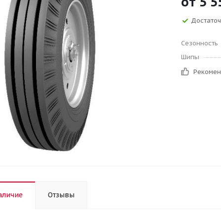
от
5 5
Достато
Сезонность
Шипы
Рекоме
аличие
Отзывы