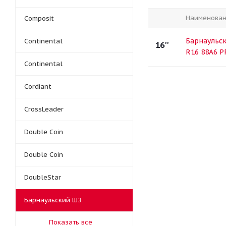
Наименова
Composit
Барнаульск
Continental
16''
R16 88A6 P
Continental
Cordiant
CrossLeader
Double Coin
Double Coin
DoubleStar
Барнаульский ШЗ
Показать все