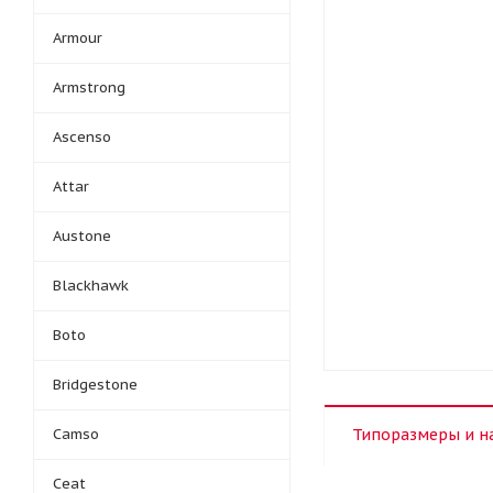
Armour
Armstrong
Ascenso
Attar
Austone
Blackhawk
Boto
Bridgestone
Camso
Типоразмеры и н
Ceat