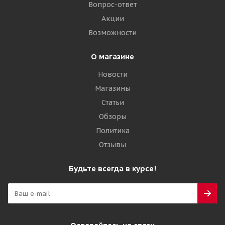
8 305
₽
Вопрос-ответ
Акции
Подробнее
Возможности
О магазине
Новости
Магазины
Статьи
Обзоры
Политика
Отзывы
Viatti Bosco Nordico V-523 225/60 R17 99T
Будьте всегда в курсе!
Много
8 360
₽