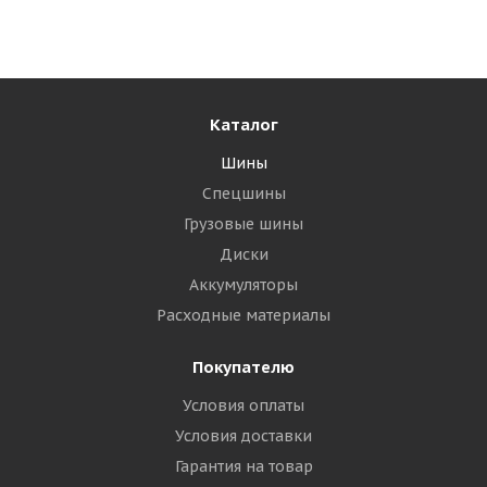
Много
7 765
₽
Подробнее
Каталог
Шины
Спецшины
Грузовые шины
Диски
Аккумуляторы
Расходные материалы
Покупателю
Landsail Ice Star iS37 225/60 R17 103T
Условия оплаты
Условия доставки
Много
Гарантия на товар