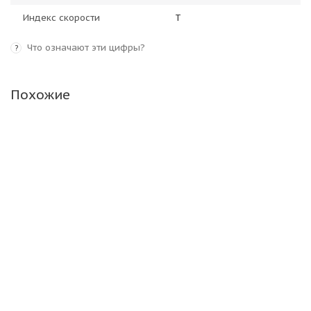
Индекс скорости
T
Что означают эти цифры?
?
Похожие
Attar W02 225/60 R17 99T