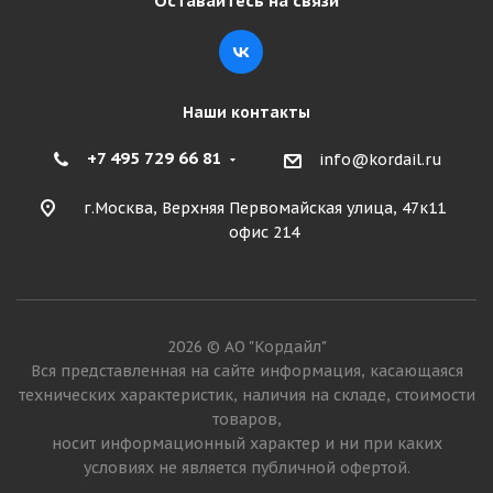
Оставайтесь на связи
Подробнее
Наши контакты
+7 495 729 66 81
info@kordail.ru
г.Москва, Верхняя Первомайская улица, 47к11
офис 214
Cordiant Snow Cross 2 225/60 R17 103T
2026 © АО "Кордайл"
Много
Вся представленная на сайте информация, касающаяся
технических характеристик, наличия на складе, стоимости
9 955
₽
товаров,
носит информационный характер и ни при каких
Подробнее
условиях не является публичной офертой.