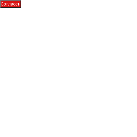
Согласен
Roadstone Winguard Winspike SUV 225/60 R17 99T
Много
10 490
₽