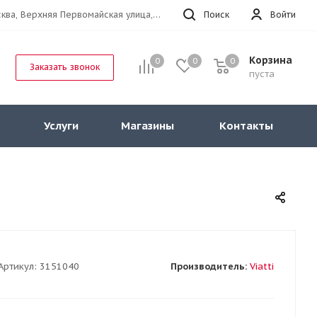
г.Москва, Верхняя Первомайская улица, 47к11 офис 214
Поиск
Войти
Корзина
0
0
0
Заказать звонок
пуста
Услуги
Магазины
Контакты
Артикул:
3151040
Производитель:
Viatti