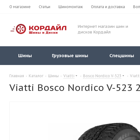
О магазине
Статьи
Шиномонтаж
Оплата и доставка
Воп
Интернет магазин шин и
дисков Кордайл
Шины
Грузовые шины
Спецшины
Главная
-
Каталог
-
Шины
-
Viatti
-
Bosco Nordico V-523
-
Viatt
Viatti Bosco Nordico V-523 