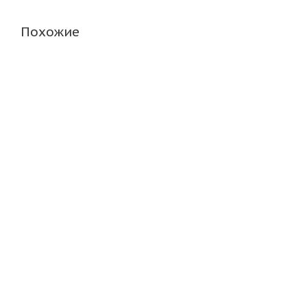
Похожие
Attar W02 225/60 R17 99T
Landsail Ice Star iS37 
Много
Много
7 765
₽
8 305
₽