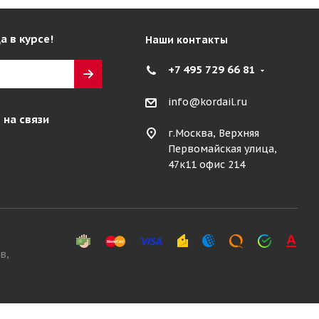
а в курсе!
Наши контакты
+7 495 729 66 81
info@kordail.ru
 на связи
г.Москва, Верхняя
Первомайская улица,
47к11 офис 214
в,