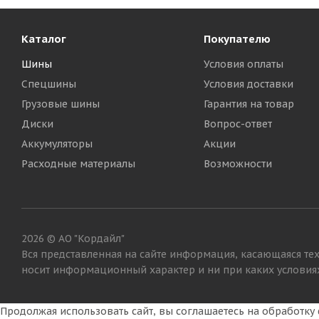
Каталог
Покупателю
Шины
Условия оплаты
Спецшины
Условия доставки
Грузовые шины
Гарантия на товар
Диски
Вопрос-ответ
Аккумуляторы
Акции
Cordiant Snow Cross 2 225/60 R17 103T
Formula I
Расходные материалы
Возможности
Много
Много
9 955
₽
10 165
2026 © АО "Кордайл"
Вся представленная на сайте информация, касающаяся тех
носит информационный характер и ни при каких условиях
Продолжая использовать сайт, вы соглашаетесь на обработк