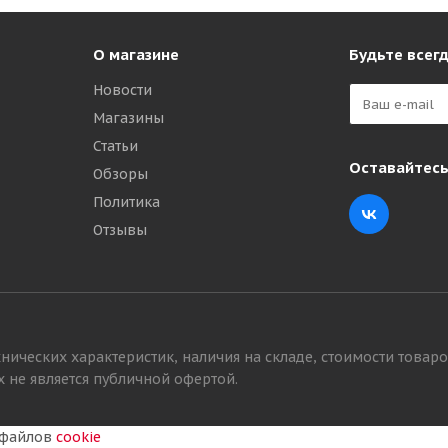
О магазине
Будьте всегд
Новости
Магазины
Статьи
Оставайтесь
Обзоры
Политика
ce 225/60 R17 99T
Cordiant Sno-Max 7000 225/60 R17 99T
Отзывы
Много
₽
10 355
₽
нических характеристик, наличия на складе, стоимости товаро
 не является публичной офертой.
у файлов
cookie