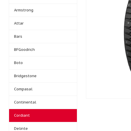
Armstrong
Attar
Bars
BFGoodrich
Boto
Bridgestone
Compasal
Continental
Cordiant
Delinte