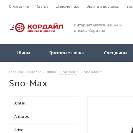
О магазине
Статьи
Шиномонтаж
Оплата и доставка
Воп
Интернет магазин шин и
дисков Кордайл
Шины
Грузовые шины
Спецшины
Главная
-
Каталог
-
Шины
-
Cordiant
-
Sno-Max
Sno-Max
Amtel
Antares
Arivo