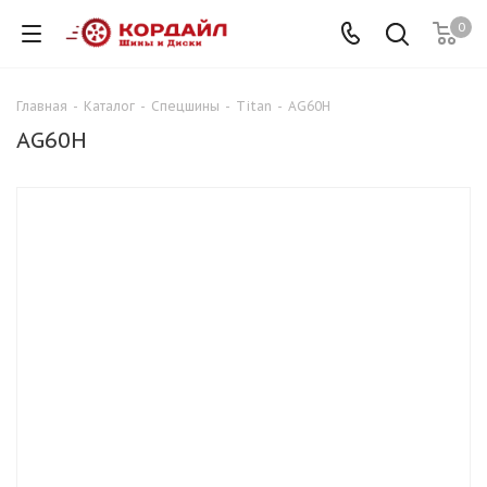
0
Главная
-
Каталог
-
Спецшины
-
Titan
-
AG60H
AG60H