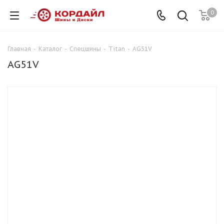
0
Главная
-
Каталог
-
Спецшины
-
Titan
-
AG51V
AG51V