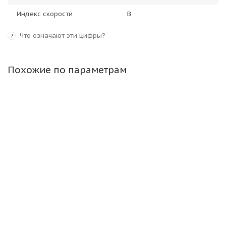
Индекс скорости
B
Что означают эти цифры?
?
Похожие по параметрам
LingLong 18,00-25 32PR LL26 E-3 TTF КИТАЙ