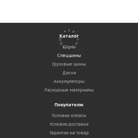
Достаточно
108 975
₽
Подробнее
Каталог
Шины
Спецшины
Грузовые шины
Диски
Аккумуляторы
Расходные материалы
Покупателю
LingLong 18,00-25 32PR LL26 E-3 TT КИТАЙ
Условия оплаты
Условия доставки
Много
Гарантия на товар