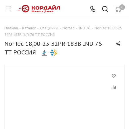
0
Главная
-
Каталог
-
Спецшины
-
Nortec
-
IND 76
-
NorTec 18,00-25
32PR 183B IND 76 TT РОССИЯ
NorTec 18,00-25 32PR 183B IND 76
TT РОССИЯ