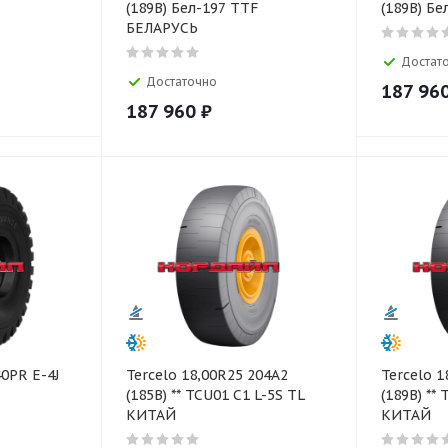
(189B) Бел-197 TTF
(189B) Б
БЕЛАРУСЬ
Достат
Достаточно
187 96
187 960
₽
40PR E-4J
Tercelo 18,00R25 204A2
Tercelo 1
(185B) ** TCU01 C1 L-5S TL
(189B) **
КИТАЙ
КИТАЙ