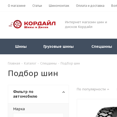
О магазине
Статьи
Шиномонтаж
Оплата и доставка
Воп
Интернет магазин шин и
дисков Кордайл
Шины
Грузовые шины
Спецшины
Главная
-
Каталог
-
Спецшины
-
Подбор шин
Подбор шин
По популярности
Фильтр по
автомобилю
Марка