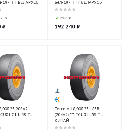
ел-197 TT БЕЛАРУСЬ
Бел-197 TTF БЕЛАРУСЬ
очно
Много
0
₽
192 240
₽
8,00R25 206A2
Tercelo 18,00R25 185B
 TCU01 C1 L-5S TL
(204A2) *** TCU01 L5S TL
КИТАЙ