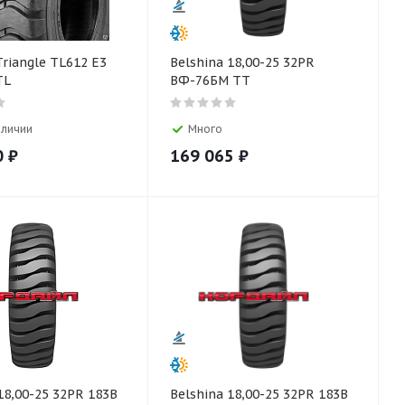
Triangle TL612 E3
Belshina 18,00-25 32PR
TL
ВФ-76БМ TT
аличии
Много
0
₽
169 065
₽
18,00-25 32PR 183B
Belshina 18,00-25 32PR 183B