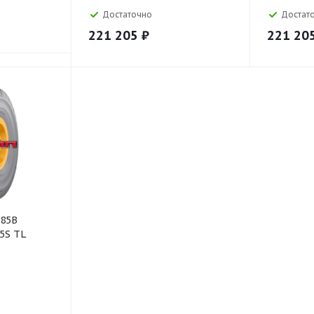
Достаточно
Достат
221 205
₽
221 20
185B
L5S TL