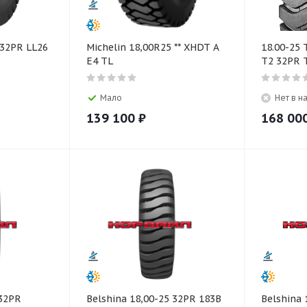
 32PR LL26
Michelin 18,00R25 ** XHDT A
18.00-25 
E4 TL
T2 32PR 
Мало
Нет в н
139 100
₽
168 00
 32PR
Belshina 18,00-25 32PR 183B
Belshina 