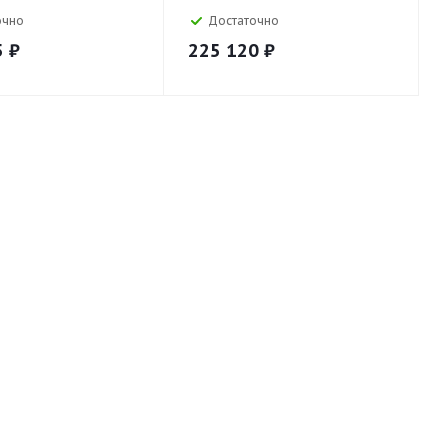
очно
Достаточно
5
₽
225 120
₽