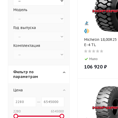
Модель
Год выпуска
Michelin 18,00R25
E-4 TL
Комплектация
Мало
106 920
₽
Фильтр по
параметрам
Цена
2280
6545000