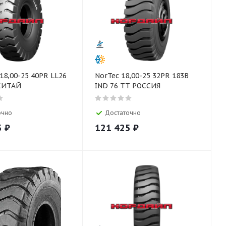
18,00-25 40PR LL26
NorTec 18,00-25 32PR 183B
 КИТАЙ
IND 76 TT РОССИЯ
очно
Достаточно
5
₽
121 425
₽