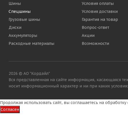
Шины
Условия оплаты
Спецшины
Условия доставки
Грузовые шины
Гарантия на товар
Диски
Вопрос-ответ
Аккумуляторы
Акции
Maxam 7,00-12/5,00S IND MS702 TR NM Цельнолитая н
Расходные материалы
Возможности
Достаточно
23 980
₽
2026 © АО "Кордайл"
Вся представленная на сайте информация, касающаяся тех
носит информационный характер и ни при каких условиях
Продолжая использовать сайт, вы соглашаетесь на обработк
Согласен