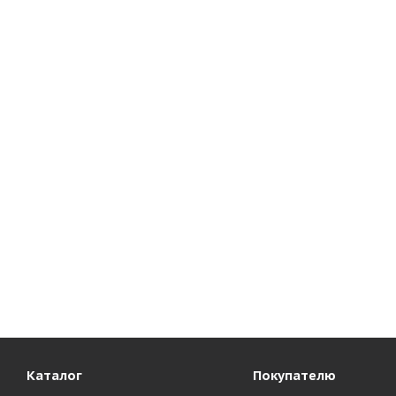
GRI 7,00-12/5,00 Globestar WT Цельнолитая немаркая
Достаточно
22 135
₽
Каталог
Покупателю