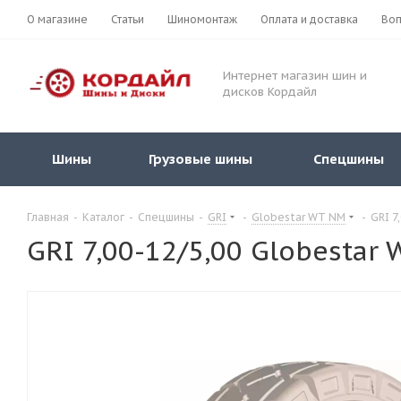
О магазине
Статьи
Шиномонтаж
Оплата и доставка
Воп
Интернет магазин шин и
дисков Кордайл
Шины
Грузовые шины
Спецшины
Главная
-
Каталог
-
Спецшины
-
GRI
-
Globestar WT NM
-
GRI 7
GRI 7,00-12/5,00 Globest