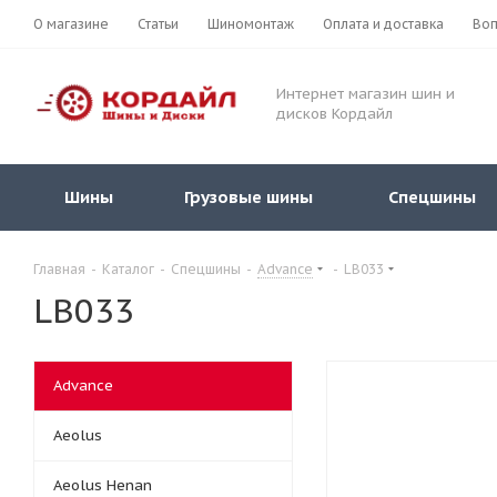
О магазине
Статьи
Шиномонтаж
Оплата и доставка
Воп
Интернет магазин шин и
дисков Кордайл
Шины
Грузовые шины
Спецшины
Главная
-
Каталог
-
Спецшины
-
Advance
-
LB033
LB033
Advance
Aeolus
Aeolus Henan