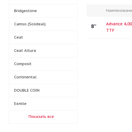
Наименован
Bridgestone
Advance 4,0
Camso (Solideal)
8''
TTF
Ceat
Ceat Altura
Composit
Continental
DOUBLE COIN
Exmile
Показать все