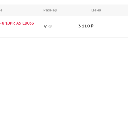
ие
Размер
Цена
0-8 10PR A5 LB033
3 110
₽
4/ R8