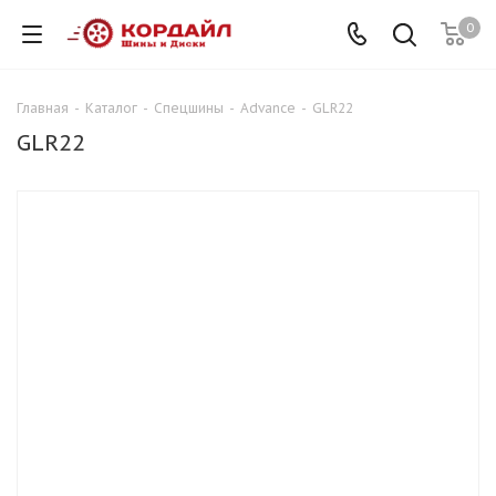
0
Главная
-
Каталог
-
Спецшины
-
Advance
-
GLR22
GLR22