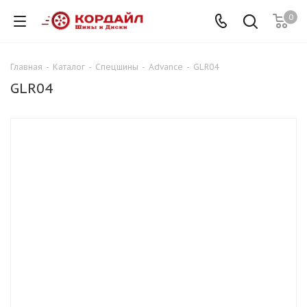
0
Главная
-
Каталог
-
Спецшины
-
Advance
-
GLR04
GLR04