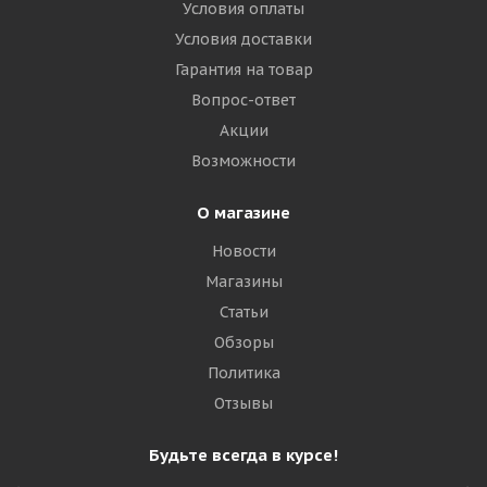
Условия оплаты
Royal Black TL003 385/55 R22.5 160K PR20 Прицеп
Условия доставки
Гарантия на товар
Много
Вопрос-ответ
24 290
₽
Акции
Возможности
Подробнее
О магазине
Новости
Магазины
Статьи
Обзоры
Политика
Отзывы
Будьте всегда в курсе!
Tornado GL252T 385/55 R22.5 160K Прицеп