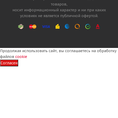
товаров,
26 110
₽
носит информационный характер и ни при каких
условиях не является публичной офертой.
Подробнее
Продолжая использовать сайт, вы соглашаетесь на обработку
файлов
cookie
Согласен
HIFLY HTL311 385/55 R22.5 160K PR20 Прицеп
Много
28 770
₽