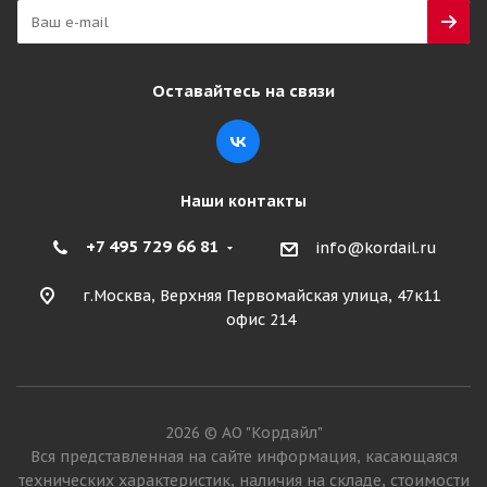
Много
25 680
₽
Оставайтесь на связи
Подробнее
Наши контакты
+7 495 729 66 81
info@kordail.ru
г.Москва, Верхняя Первомайская улица, 47к11
офис 214
Fortune FTH135 385/55 R22.5 160K PR20 Прицеп
2026 © АО "Кордайл"
Вся представленная на сайте информация, касающаяся
Много
технических характеристик, наличия на складе, стоимости