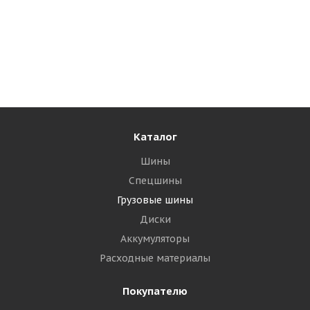
Кама NT 203 385/55 R22.5 160K Прицеп
Много
23 065
₽
24 025
₽
Экономия
960
₽
Каталог
Подробнее
Шины
Спецшины
Грузовые шины
Диски
Аккумуляторы
Расходные материалы
Покупателю