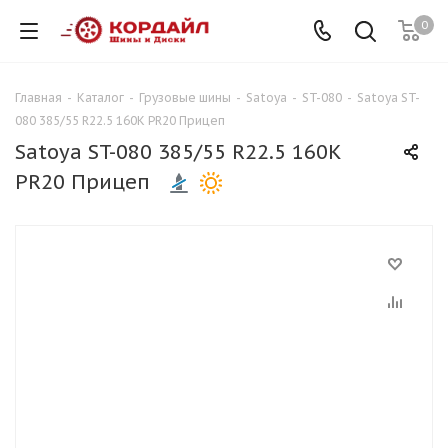
0
Главная
-
Каталог
-
Грузовые шины
-
Satoya
-
ST-080
-
Satoya ST-
080 385/55 R22.5 160K PR20 Прицеп
Satoya ST-080 385/55 R22.5 160K
PR20 Прицеп