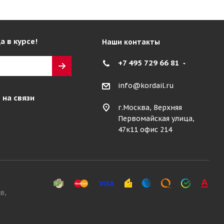
а в курсе!
Наши контакты
+7 495 729 66 81
info@kordail.ru
 на связи
г.Москва, Верхняя
Первомайская улица,
47к11 офис 214
в,