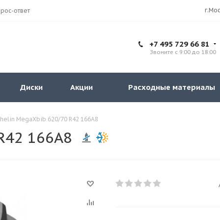
рос-ответ
+7 495 729 66 81
Звоните с 9:00 до 18:00
Диски
Акции
Расходные материалы
helin MegaXbib 620/70 R42 166A8
R42 166A8