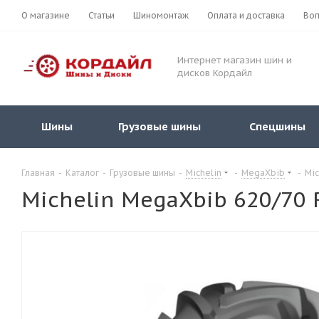
О магазине
Статьи
Шиномонтаж
Оплата и доставка
Воп
Интернет магазин шин и
дисков Кордайл
Шины
Грузовые шины
Спецшины
Главная
-
Каталог
-
Грузовые шины
-
Michelin
-
MegaXbib
-
Mic
Michelin MegaXbib 620/70 