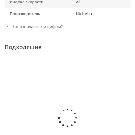
Индекс скорости
A8
Производитель
Michelin
Что означают эти цифры?
?
Подходящие
Барнаульский ШЗ H-05 800/65 R32 181A8