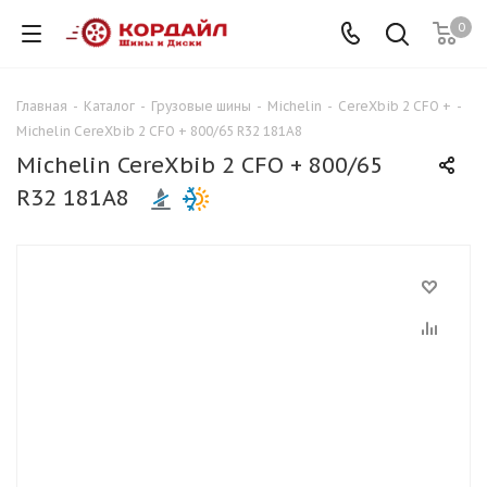
0
Главная
-
Каталог
-
Грузовые шины
-
Michelin
-
CereXbib 2 CFO +
-
Michelin CereXbib 2 CFO + 800/65 R32 181A8
Michelin CereXbib 2 CFO + 800/65
R32 181A8