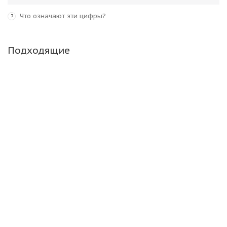
Что означают эти цифры?
?
Подходящие
Triangle TR692 385/65 R22.5 160J PR20 Прицеп
Много