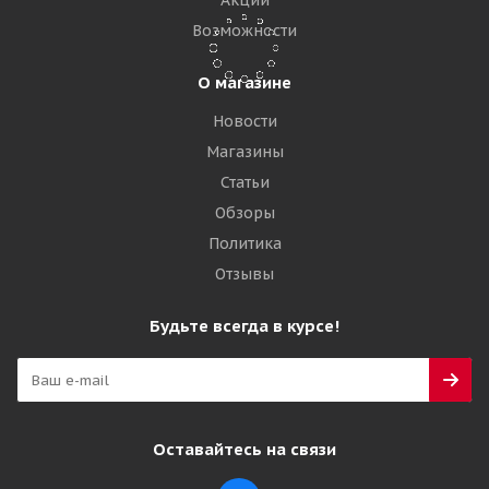
Акции
Подробнее
Возможности
О магазине
Новости
Магазины
Статьи
Обзоры
Политика
Отзывы
Michelin XTE3 385/65 R22.5 160J Прицеп
Будьте всегда в курсе!
Много
71 255
₽
Оставайтесь на связи
Подробнее