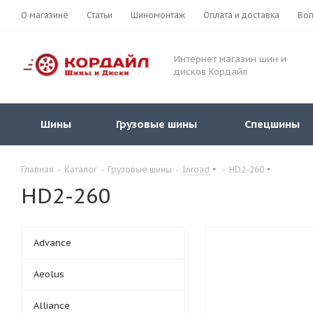
О магазине
Статьи
Шиномонтаж
Оплата и доставка
Воп
Интернет магазин шин и
дисков Кордайл
Шины
Грузовые шины
Спецшины
Главная
-
Каталог
-
Грузовые шины
-
Inroad
-
HD2-260
HD2-260
Advance
Aeolus
Alliance