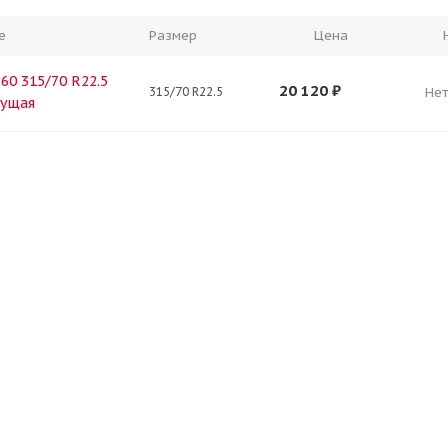
е
Размер
Цена
60 315/70 R22.5
20 120
₽
315/70 R22.5
Нет
дущая