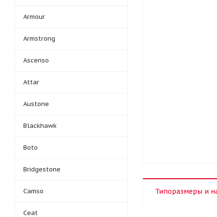
Armour
Armstrong
Ascenso
Attar
Austone
Blackhawk
Boto
Bridgestone
Camso
Типоразмеры и н
Ceat