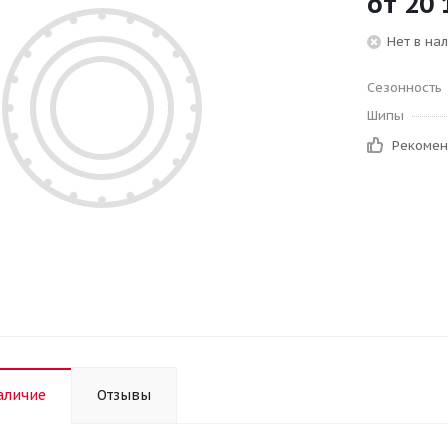
от
20 
Нет в на
Сезонность
Шипы
Рекоме
аличие
Отзывы