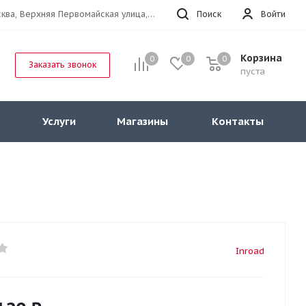
г.Москва, Верхняя Первомайская улица, 47к11 офис 214
Поиск
Войти
Корзина
0
0
0
Заказать звонок
пуста
Услуги
Магазины
Контакты
Inroad