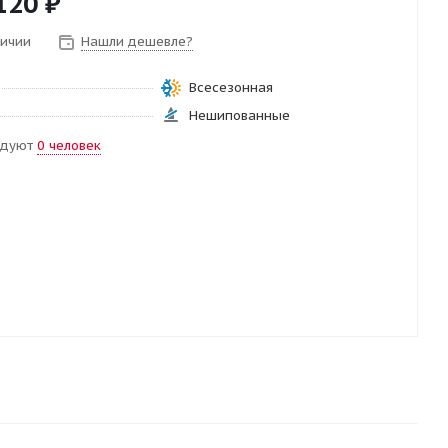
120
₽
личии
Нашли дешевле?
Всесезонная
Нешипованные
ндуют
0 человек