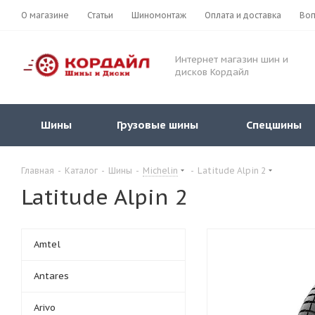
О магазине
Статьи
Шиномонтаж
Оплата и доставка
Воп
Интернет магазин шин и
дисков Кордайл
Шины
Грузовые шины
Спецшины
Главная
-
Каталог
-
Шины
-
Michelin
-
Latitude Alpin 2
Latitude Alpin 2
Amtel
Antares
Arivo