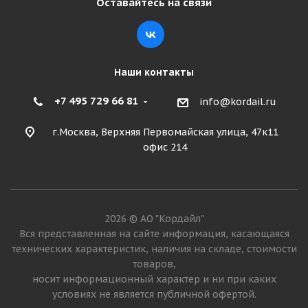
Оставайтесь на связи
Подробнее
Наши контакты
+7 495 729 66 81
info@kordail.ru
г.Москва, Верхняя Первомайская улица, 47к11
офис 214
Sailun Ice Blazer Arctic Evo 225/60 R18 100T
2026 © АО "Кордайл"
Много
Вся представленная на сайте информация, касающаяся
технических характеристик, наличия на складе, стоимости
8 620
₽
товаров,
носит информационный характер и ни при каких
Подробнее
условиях не является публичной офертой.