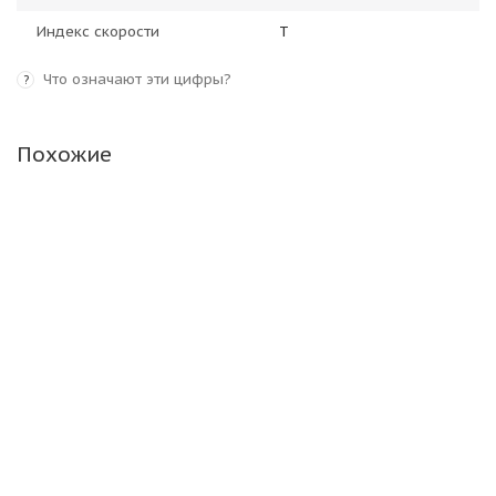
Индекс скорости
T
Что означают эти цифры?
?
Похожие
Белшина Бел-494 225/60 R18 100H