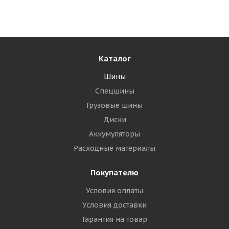
Много
6 545
₽
Подробнее
Каталог
Шины
Спецшины
Грузовые шины
Диски
Аккумуляторы
Расходные материалы
Покупателю
Sailun Ice Blazer Arctic Evo 225/60 R18 100T
Условия оплаты
Условия доставки
Много
Гарантия на товар