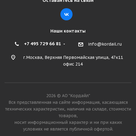
Оставайтесь на связи
Подробнее
Наши контакты
+7 495 729 66 81
info@kordail.ru
г.Москва, Верхняя Первомайская улица, 47к11
офис 214
Kumho WinterCraft Ice WS51 SUV 225/60 R18 104T
XL
2026 © АО "Кордайл"
Вся представленная на сайте информация, касающаяся
Много
технических характеристик, наличия на складе, стоимости
10 650
₽
товаров,
носит информационный характер и ни при каких
условиях не является публичной офертой.
Подробнее