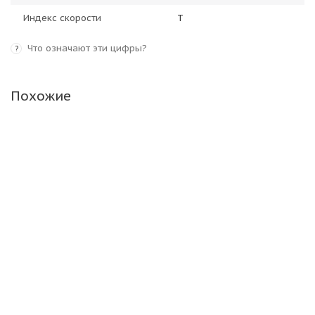
Индекс скорости
T
Что означают эти цифры?
?
Похожие
Белшина Бел-494 225/60 R18 100H