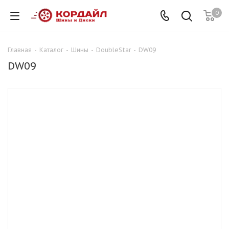
0
Главная
-
Каталог
-
Шины
-
DoubleStar
-
DW09
DW09