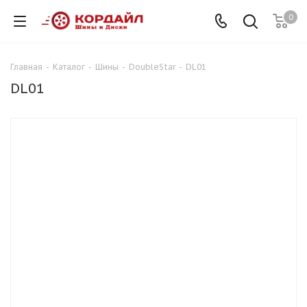
0
Главная
-
Каталог
-
Шины
-
DoubleStar
-
DL01
DL01