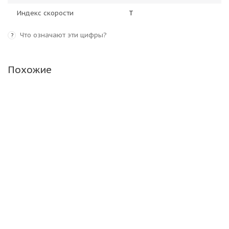
Индекс скорости
T
Что означают эти цифры?
?
Похожие
Белшина Бел-217 215/65 R16 98T