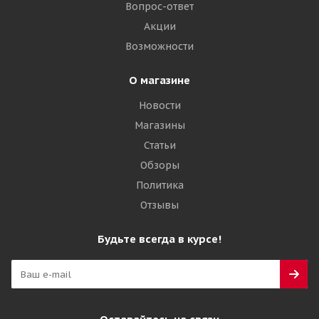
5 570
₽
Вопрос-ответ
Акции
Подробнее
Возможности
О магазине
Новости
Магазины
Статьи
Обзоры
Политика
Отзывы
DoubleStar DW02 215/65 R16 98T
Будьте всегда в курсе!
Много
5 655
₽