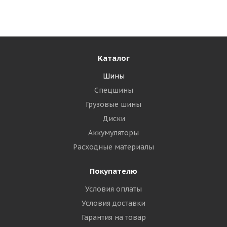
Много
3 265
₽
Подробнее
Каталог
Шины
Спецшины
Грузовые шины
Диски
Аккумуляторы
Расходные материалы
Покупателю
DoubleStar DW02 175/65 R14 82T
Условия оплаты
Условия доставки
Много
Гарантия на товар