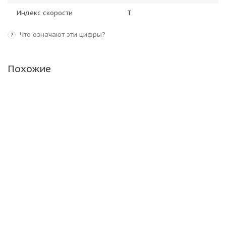
Индекс скорости
T
Что означают эти цифры?
?
Похожие
Белшина Бел-357 175/65 R14 82T