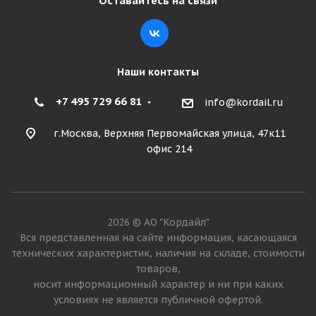
Оставайтесь на связи
Подробнее
Наши контакты
+7 495 729 66 81
info@kordail.ru
г.Москва, Верхняя Первомайская улица, 47к11
офис 214
Landsail Winter Lander 175/65 R14 82T
2026 © АО "Кордайл"
Много
Вся представленная на сайте информация, касающаяся
технических характеристик, наличия на складе, стоимости
3 800
₽
товаров,
носит информационный характер и ни при каких
Подробнее
условиях не является публичной офертой.