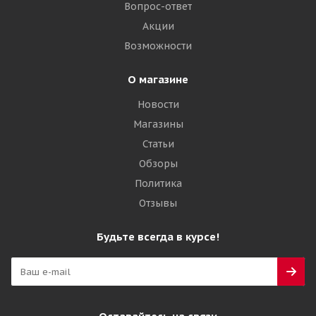
4 310
₽
Вопрос-ответ
Акции
Подробнее
Возможности
О магазине
Новости
Магазины
Статьи
Обзоры
Политика
Отзывы
Viatti Brina Nordico V-522 185/65 R14 86T
Будьте всегда в курсе!
Много
4 660
₽