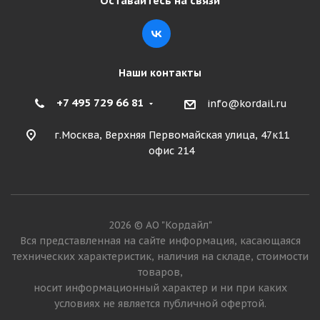
Оставайтесь на связи
Подробнее
Наши контакты
+7 495 729 66 81
info@kordail.ru
г.Москва, Верхняя Первомайская улица, 47к11
офис 214
Roadstone Winguard Winspike 185/65 R14 90T XL
2026 © АО "Кордайл"
Много
Вся представленная на сайте информация, касающаяся
технических характеристик, наличия на складе, стоимости
5 655
₽
товаров,
носит информационный характер и ни при каких
Подробнее
условиях не является публичной офертой.