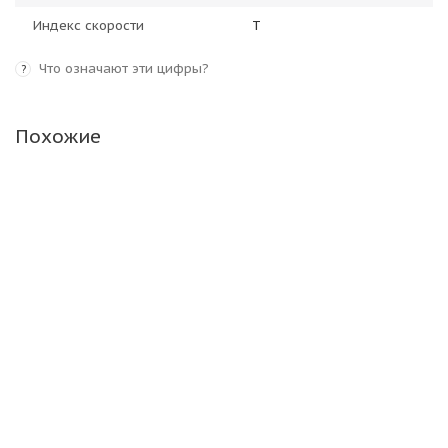
Индекс скорости
T
Что означают эти цифры?
?
Похожие
Кама НК-531 185/65 R14 86T