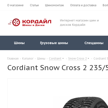
О магазине
Статьи
Шиномонтаж
Оплата и доставка
Воп
Интернет магазин шин и
дисков Кордайл
Шины
Грузовые шины
Спецшины
Главная
-
Каталог
-
Шины
-
Cordiant
-
Snow Cross 2
-
Cordiant 
Cordiant Snow Cross 2 235/