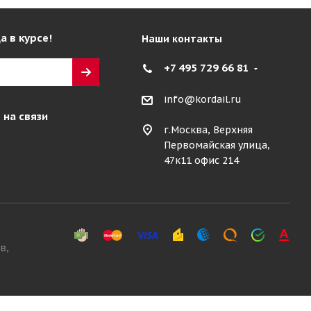
а в курсе!
Наши контакты
+7 495 729 66 81
info@kordail.ru
 на связи
г.Москва, Верхняя
Первомайская улица,
47к11 офис 214
в,