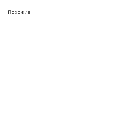
Похожие
Cordiant Sno-Max 7000 235/55 R17 99T
Gislaved 
Много
Много
11 210
₽
11 870