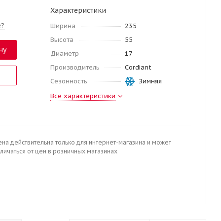
Характеристики
е?
Ширина
235
Высота
55
ну
Диаметр
17
Производитель
Cordiant
Сезонность
Зимняя
Все характеристики
ена действительна только для интернет-магазина и может
личаться от цен в розничных магазинах