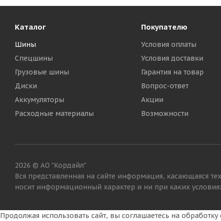
Каталог
Покупателю
Шины
Условия оплаты
Спецшины
Условия доставки
Грузовые шины
Гарантия на товар
Диски
Вопрос-ответ
Аккумуляторы
Акции
Ikon Tyres Character Ice 7 235/55 R17 103T XL
Iko
Расходные материалы
Возможности
Много
12 195
₽
14
2026 © АО "Кордайл"
Вся представленная на сайте информация, касающаяся тех
носит информационный характер и ни при каких условиях
Продолжая использовать сайт, вы соглашаетесь на обработк