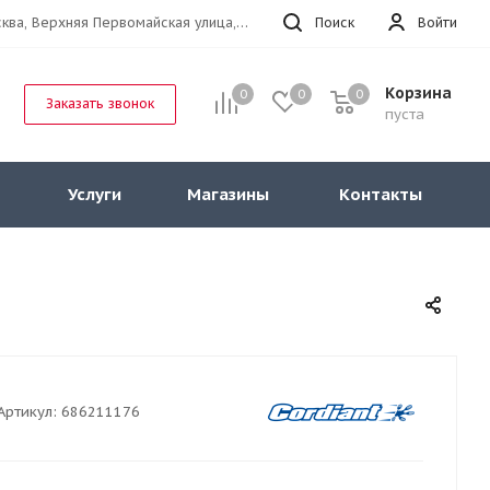
г.Москва, Верхняя Первомайская улица, 47к11 офис 214
Поиск
Войти
Корзина
0
0
0
Заказать звонок
пуста
Услуги
Магазины
Контакты
Артикул:
686211176