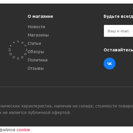
О магазине
Будьте всегд
Новости
Магазины
Статьи
Оставайтесь
Обзоры
Политика
n Tyres Character Ice 8 SUV 235/55 R17 103T XL
Отзывы
Много
 570
₽
нических характеристик, наличия на складе, стоимости товаро
 не является публичной офертой.
у файлов
cookie