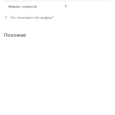
Индекс скорости
T
Что означают эти цифры?
?
Похожие
Viatti Brina Nordico V-522 205/60 R16 92T