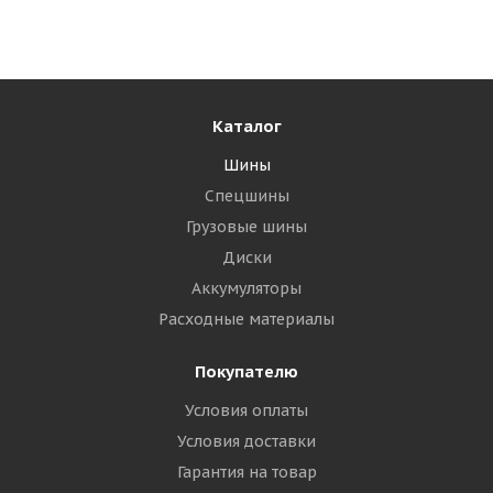
Много
6 030
₽
Подробнее
Каталог
Шины
Спецшины
Грузовые шины
Диски
Аккумуляторы
Расходные материалы
Покупателю
Landsail Ice Star iS33 205/60 R16 92T
Условия оплаты
Условия доставки
Много
Гарантия на товар