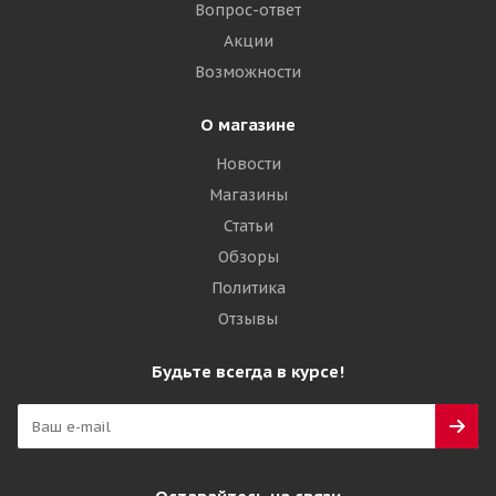
6 570
₽
Вопрос-ответ
Акции
Подробнее
Возможности
О магазине
Новости
Магазины
Статьи
Обзоры
Политика
Отзывы
Ikon Tyres Character Ice 5 205/60 R16 96T XL
Будьте всегда в курсе!
Много
6 890
₽