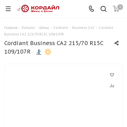
0
Главная
-
Каталог
-
Шины
-
Cordiant
-
Business CA2
-
Cordiant
Business CA2 215/70 R15C 109/107R
Cordiant Business CA2 215/70 R15C
109/107R